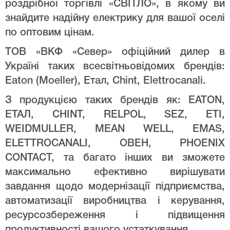
роздрібної торгівлі «СВІТЛО», в якому ви
знайдите надійну електрику для вашої оселі
по оптовим цінам.
ТОВ «ВКФ «Север» офіційний дилер в
Україні таких всесвітньовідомих брендів:
Eaton (Moeller), Етал, Chint, Elettrocanali.
З продукцією таких брендів як: EATON,
ЕТАЛ, CHINT, RELPOL, SEZ, ETI,
WEIDMULLER, MEAN WELL, EMAS,
ELETTROCANALI, ОВЕН, PHOENIX
CONTACT, та багато інших ви зможете
максимально ефективно вирішувати
завдання щодо модернізації підприємства,
автоматизації виробництва і керування,
ресурсозбереження і підвищення