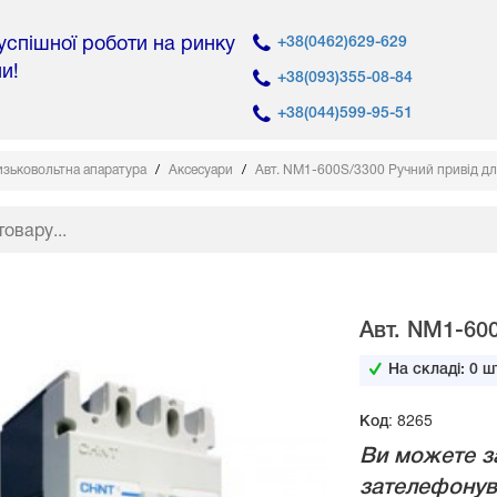
 успішної роботи на ринку
+38(0462)629-629
ни!
+38(093)355-08-84
+38(044)599-95-51
зьковольтна апаратура
Аксесуари
Авт. NM1-600S/3300 Ручний привід д
Авт. NM1-60
На складі:
0
шт
Код: 8265
Ви можете з
зателефонув