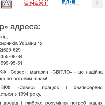
р» адреса:
гів,
хисників України 12
2)629-629
)355-08-84
)599-95-51
КФ «Север», магазин «СВІТЛО» - це надійна
ка по оптовим цінам!
ВКФ «Север» працює і безперервно
ється з 1994 року.
й досвід і глибоке розуміння потреб наших