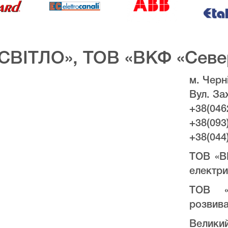
СВІТЛО», ТОВ «ВКФ «Севе
м. Черні
Вул. За
+38(046
+38(093
+38(044
ТОВ «В
електри
ТОВ «
розвива
Велики