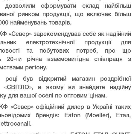
ів дозволили сформувати склад найбільш
уваної ринком продукції, що включає більш
000 найменувань товарів.
Ф «Север» зарекомендував себе як надійний
альник електротехнічної продукції для
ловості та побутових потреб, про що
ть 20-ти річна взаємовигідна співпраця з
мствами регіону.
 році був відкритий магазин роздрібної
лі «СВІТЛО», в якому ви знайдите надійну
ку для вашої оселі по оптовим цінам.
Ф «Север» офіційний дилер в Україні таких
ньовідомих брендів: Eaton (Moeller), Етал,
lettrocanali.