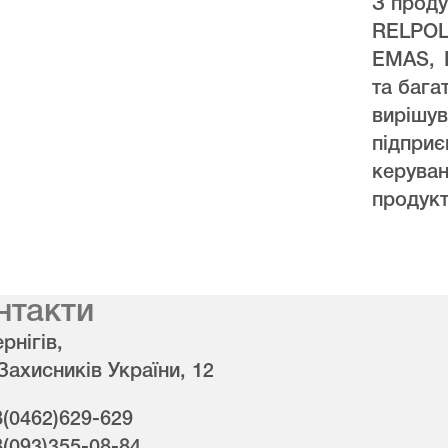
З проду
RELPO
EMAS, 
та бага
виріш
підпри
керува
продукт
нтакти
рнігів,
 Захисників України, 12
8(0462)629-629