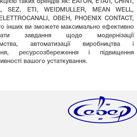
кцією таких брендів як: EATON, ЕТАЛ, CHINT,
L, SEZ, ETI, WEIDMULLER, MEAN WELL,
ELETTROCANALI, ОВЕН, PHOENIX CONTACT,
то інших ви зможете максимально ефективно
увати завдання щодо модернізації
ємства, автоматизації виробництва і
ння, ресурсозбереження і підвищення
ивності вашого устаткування.