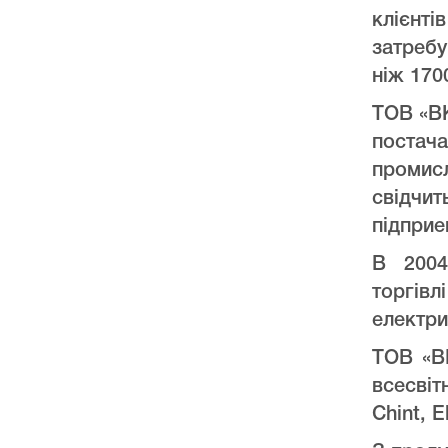
клієнт
затреб
ніж 170
ТОВ «ВК
постач
промис
свідчи
підприе
В 2004
торгів
електри
ТОВ «ВК
всесвіт
Chint, E