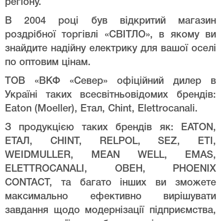
регіону.
В 2004 році був відкритий магазин
роздрібної торгівлі «СВІТЛО», в якому ви
знайдите надійну електрику для вашої оселі
по оптовим цінам.
ТОВ «ВКФ «Север» офіційний дилер в
Україні таких всесвітньовідомих брендів:
Eaton (Moeller), Етал, Chint, Elettrocanali.
З продукцією таких брендів як: EATON,
ЕТАЛ, CHINT, RELPOL, SEZ, ETI,
WEIDMULLER, MEAN WELL, EMAS,
ELETTROCANALI, ОВЕН, PHOENIX
CONTACT, та багато інших ви зможете
максимально ефективно вирішувати
завдання щодо модернізації підприємства,