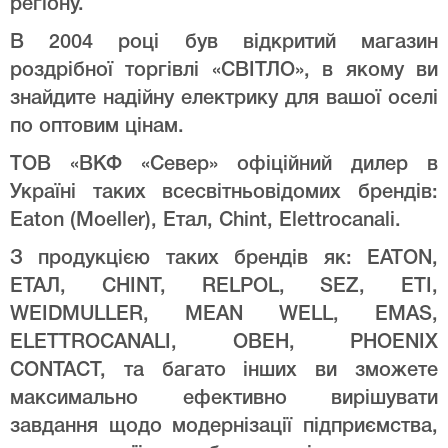
регіону.
В 2004 році був відкритий магазин
роздрібної торгівлі «СВІТЛО», в якому ви
знайдите надійну електрику для вашої оселі
по оптовим цінам.
ТОВ «ВКФ «Север» офіційний дилер в
Україні таких всесвітньовідомих брендів:
Eaton (Moeller), Етал, Chint, Elettrocanali.
З продукцією таких брендів як: EATON,
ЕТАЛ, CHINT, RELPOL, SEZ, ETI,
WEIDMULLER, MEAN WELL, EMAS,
ELETTROCANALI, ОВЕН, PHOENIX
CONTACT, та багато інших ви зможете
максимально ефективно вирішувати
завдання щодо модернізації підприємства,