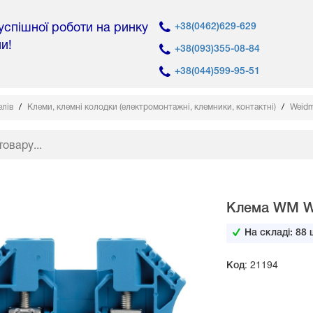
 успішної роботи на ринку
+38(0462)629-629
ни!
+38(093)355-08-84
+38(044)599-95-51
елів
Клеми, клемні колодки (електромонтажні, клемники, контактні)
Weidm
Клема WM WD
На складі:
88
ш
Код: 21194