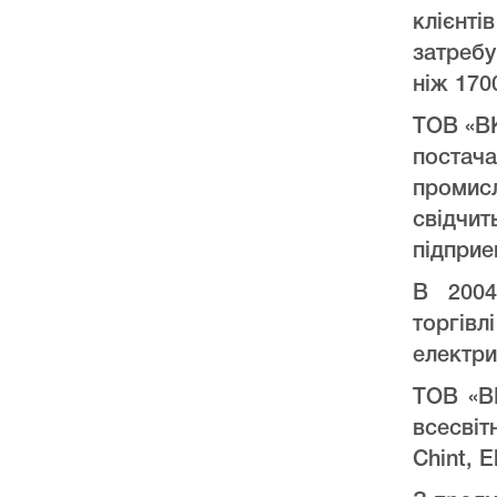
клієнт
затреб
ніж 170
ТОВ «ВК
постач
промис
свідчи
підприе
В 2004
торгів
електри
ТОВ «ВК
всесвіт
Chint, E