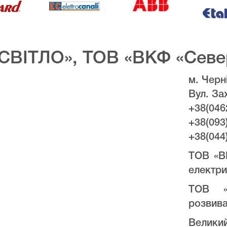
СВІТЛО», ТОВ «ВКФ «Севе
м. Черні
Вул. За
+38(046
+38(093
+38(044
ТОВ «В
електри
ТОВ «
розвива
Велики