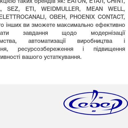
кцією таких брендів як: EATON, ЕТАЛ, CHINT,
L, SEZ, ETI, WEIDMULLER, MEAN WELL,
ELETTROCANALI, ОВЕН, PHOENIX CONTACT,
то інших ви зможете максимально ефективно
увати завдання щодо модернізації
ємства, автоматизації виробництва і
ння, ресурсозбереження і підвищення
ивності вашого устаткування.