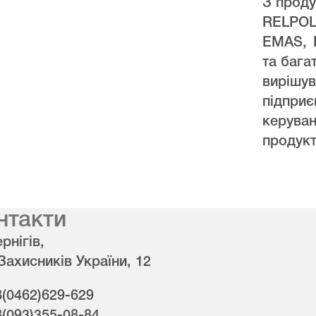
З проду
RELPO
EMAS, 
та бага
виріш
підпри
керува
продукт
нтакти
рнігів,
 Захисників України, 12
8(0462)629-629