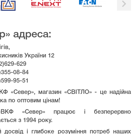
р» адреса:
гів,
хисників України 12
2)629-629
)355-08-84
)599-95-51
КФ «Север», магазин «СВІТЛО» - це надійна
ка по оптовим цінам!
ВКФ «Север» працює і безперервно
ється з 1994 року.
й досвід і глибоке розуміння потреб наших