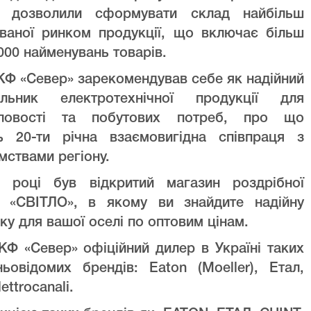
ів дозволили сформувати склад найбільш
уваної ринком продукції, що включає більш
000 найменувань товарів.
Ф «Север» зарекомендував себе як надійний
альник електротехнічної продукції для
ловості та побутових потреб, про що
ть 20-ти річна взаємовигідна співпраця з
мствами регіону.
 році був відкритий магазин роздрібної
лі «СВІТЛО», в якому ви знайдите надійну
ку для вашої оселі по оптовим цінам.
Ф «Север» офіційний дилер в Україні таких
ньовідомих брендів: Eaton (Moeller), Етал,
lettrocanali.