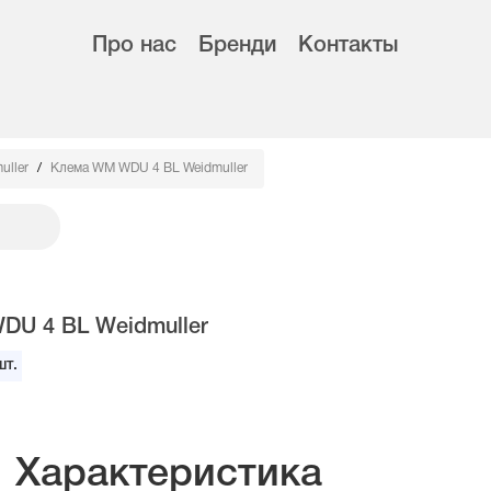
Про нас
Бренди
Контакты
uller
Клема WM WDU 4 BL Weidmuller
U 4 BL Weidmuller
т.
Характеристика