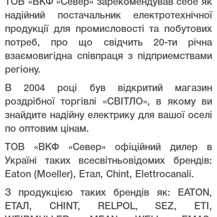
ТОВ «ВКФ «Север» зарекомендував себе як
надійний постачальник електротехнічної
продукції для промисловості та побутових
потреб, про що свідчить 20-ти річна
взаємовигідна співпраця з підприемствами
регіону.
В 2004 році був відкритий магазин
роздрібної торгівлі «СВІТЛО», в якому ви
знайдите надійну електрику для вашої оселі
по оптовим цінам.
ТОВ «ВКФ «Север» офіційний дилер в
Україні таких всесвітньовідомих брендів:
Eaton (Moeller), Етал, Chint, Elettrocanali.
З продукцією таких брендів як: EATON,
ЕТАЛ, CHINT, RELPOL, SEZ, ETI,