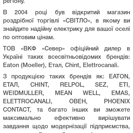
регіону.
В 2004 році був відкритий магазин
роздрібної торгівлі «СВІТЛО», в якому ви
знайдите надійну електрику для вашої оселі
по оптовим цінам.
ТОВ «ВКФ «Север» офіційний дилер в
Україні таких всесвітньовідомих брендів:
Eaton (Moeller), Етал, Chint, Elettrocanali.
З продукцією таких брендів як: EATON,
ЕТАЛ, CHINT, RELPOL, SEZ, ETI,
WEIDMULLER, MEAN WELL, EMAS,
ELETTROCANALI, ОВЕН, PHOENIX
CONTACT, та багато інших ви зможете
максимально ефективно вирішувати
завдання щодо модернізації підприємства,