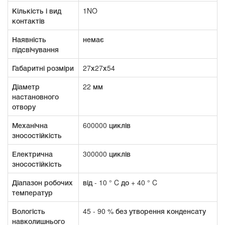
Кількість і вид
1NO
контактів
Наявність
немає
підсвічування
Габаритні розміри
27х27х54
Діаметр
22 мм
настановного
отвору
Механічна
600000 циклів
зносостійкість
Електрична
300000 циклів
зносостійкість
Діапазон робочих
від - 10 ° C до + 40 ° C
температур
Вологість
45 - 90 % без утворення конденсату
навколишнього