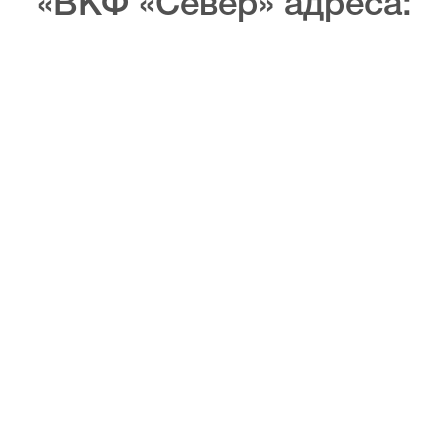
«ВКФ «Север» адреса: