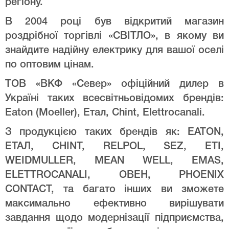
регіону.
В 2004 році був відкритий магазин
роздрібної торгівлі «СВІТЛО», в якому ви
знайдите надійну електрику для вашої оселі
по оптовим цінам.
ТОВ «ВКФ «Север» офіційний дилер в
Україні таких всесвітньовідомих брендів:
Eaton (Moeller), Етал, Chint, Elettrocanali.
З продукцією таких брендів як: EATON,
ЕТАЛ, CHINT, RELPOL, SEZ, ETI,
WEIDMULLER, MEAN WELL, EMAS,
ELETTROCANALI, ОВЕН, PHOENIX
CONTACT, та багато інших ви зможете
максимально ефективно вирішувати
завдання щодо модернізації підприємства,