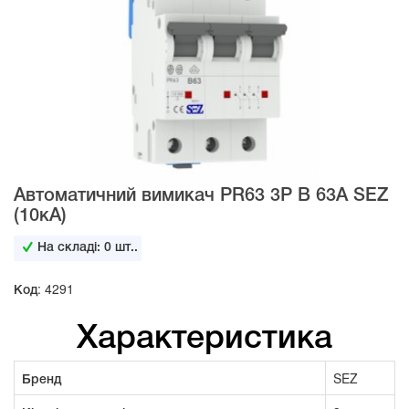
Автоматичний вимикач PR63 3Р B 63А SEZ
(10кА)
На складі:
0
шт..
Код: 4291
Характеристика
Бренд
SEZ