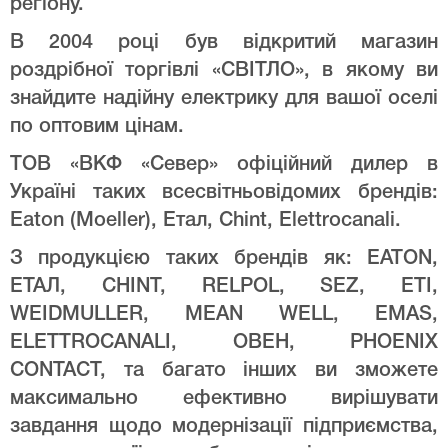
регіону.
В 2004 році був відкритий магазин
роздрібної торгівлі «СВІТЛО», в якому ви
знайдите надійну електрику для вашої оселі
по оптовим цінам.
ТОВ «ВКФ «Север» офіційний дилер в
Україні таких всесвітньовідомих брендів:
Eaton (Moeller), Етал, Chint, Elettrocanali.
З продукцією таких брендів як: EATON,
ЕТАЛ, CHINT, RELPOL, SEZ, ETI,
WEIDMULLER, MEAN WELL, EMAS,
ELETTROCANALI, ОВЕН, PHOENIX
CONTACT, та багато інших ви зможете
максимально ефективно вирішувати
завдання щодо модернізації підприємства,