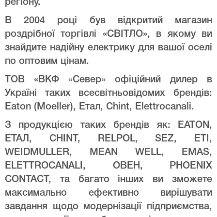
регіону.
В 2004 році був відкритий магазин
роздрібної торгівлі «СВІТЛО», в якому ви
знайдите надійну електрику для вашої оселі
по оптовим цінам.
ТОВ «ВКФ «Север» офіційний дилер в
Україні таких всесвітньовідомих брендів:
Eaton (Moeller), Етал, Chint, Elettrocanali.
З продукцією таких брендів як: EATON,
ЕТАЛ, CHINT, RELPOL, SEZ, ETI,
WEIDMULLER, MEAN WELL, EMAS,
ELETTROCANALI, ОВЕН, PHOENIX
CONTACT, та багато інших ви зможете
максимально ефективно вирішувати
завдання щодо модернізації підприємства,