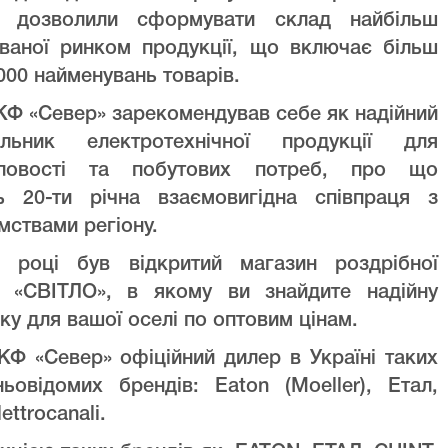
ів дозволили сформувати склад найбільш
уваної ринком продукції, що включає більш
000 найменувань товарів.
Ф «Север» зарекомендував себе як надійний
альник електротехнічної продукції для
ловості та побутових потреб, про що
ть 20-ти річна взаємовигідна співпраця з
мствами регіону.
 році був відкритий магазин роздрібної
лі «СВІТЛО», в якому ви знайдите надійну
ку для вашої оселі по оптовим цінам.
Ф «Север» офіційний дилер в Україні таких
ньовідомих брендів: Eaton (Moeller), Етал,
lettrocanali.