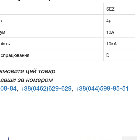
SEZ
в
4р
рум
10А
ність
10кА
 спрацювання
D
амовити цей товар
авши за номером
-08-84
,
+38(0462)629-629
,
+38(044)599-95-51