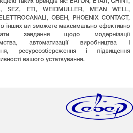
кцією таких брендів як: EATON, ЕТАЛ, CHINT,
L, SEZ, ETI, WEIDMULLER, MEAN WELL,
ELETTROCANALI, ОВЕН, PHOENIX CONTACT,
то інших ви зможете максимально ефективно
увати завдання щодо модернізації
ємства, автоматизації виробництва і
ння, ресурсозбереження і підвищення
ивності вашого устаткування.