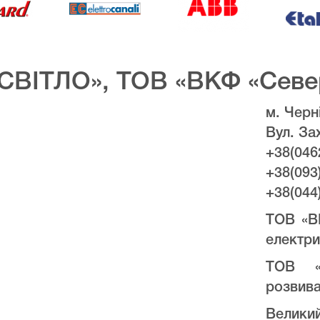
СВІТЛО», ТОВ «ВКФ «Севе
м. Черні
Вул. За
+38(046
+38(093
+38(044
ТОВ «В
електри
ТОВ «
розвива
Велики