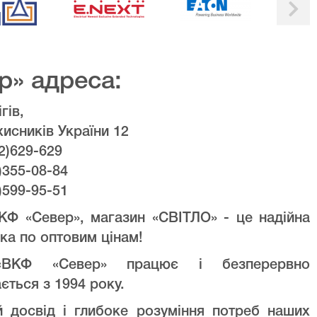
р» адреса:
гів,
хисників України 12
2)629-629
)355-08-84
)599-95-51
КФ «Север», магазин «СВІТЛО» - це надійна
ка по оптовим цінам!
ВКФ «Север» працює і безперервно
ється з 1994 року.
й досвід і глибоке розуміння потреб наших