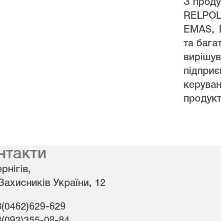
З проду
RELPO
EMAS, 
та бага
виріш
підпри
керува
продукт
нтакти
рнігів,
 Захисників України, 12
8(0462)629-629