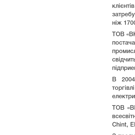
клієнт
затреб
ніж 170
ТОВ «ВК
постач
промис
свідчи
підприе
В 2004
торгів
електри
ТОВ «ВК
всесвіт
Chint, E