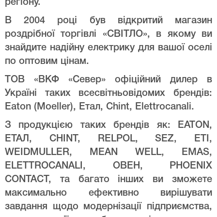
регіону.
В 2004 році був відкритий магазин
роздрібної торгівлі «СВІТЛО», в якому ви
знайдите надійну електрику для вашої оселі
по оптовим цінам.
ТОВ «ВКФ «Север» офіційний дилер в
Україні таких всесвітньовідомих брендів:
Eaton (Moeller), Етал, Chint, Elettrocanali.
З продукцією таких брендів як: EATON,
ЕТАЛ, CHINT, RELPOL, SEZ, ETI,
WEIDMULLER, MEAN WELL, EMAS,
ELETTROCANALI, ОВЕН, PHOENIX
CONTACT, та багато інших ви зможете
максимально ефективно вирішувати
завдання щодо модернізації підприємства,