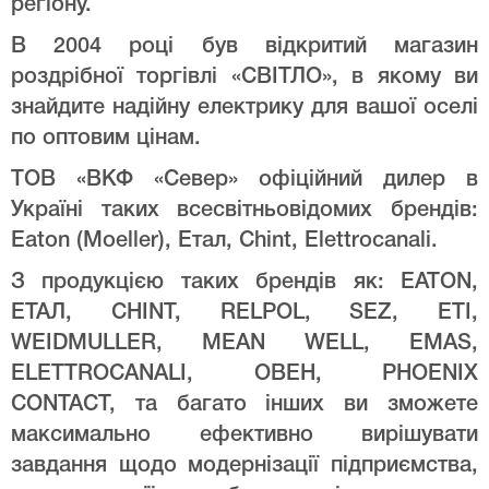
регіону.
В 2004 році був відкритий магазин
роздрібної торгівлі «СВІТЛО», в якому ви
знайдите надійну електрику для вашої оселі
по оптовим цінам.
ТОВ «ВКФ «Север» офіційний дилер в
Україні таких всесвітньовідомих брендів:
Eaton (Moeller), Етал, Chint, Elettrocanali.
З продукцією таких брендів як: EATON,
ЕТАЛ, CHINT, RELPOL, SEZ, ETI,
WEIDMULLER, MEAN WELL, EMAS,
ELETTROCANALI, ОВЕН, PHOENIX
CONTACT, та багато інших ви зможете
максимально ефективно вирішувати
завдання щодо модернізації підприємства,