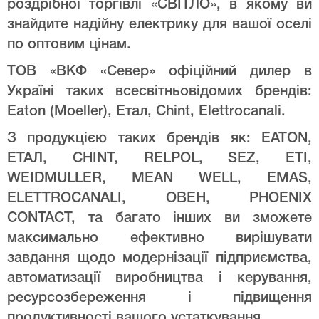
роздрібної торгівлі «СВІТЛО», в якому ви
знайдите надійну електрику для вашої оселі
по оптовим цінам.
ТОВ «ВКФ «Север» офіційний дилер в
Україні таких всесвітньовідомих брендів:
Eaton (Moeller), Етал, Chint, Elettrocanali.
З продукцією таких брендів як: EATON,
ЕТАЛ, CHINT, RELPOL, SEZ, ETI,
WEIDMULLER, MEAN WELL, EMAS,
ELETTROCANALI, ОВЕН, PHOENIX
CONTACT, та багато інших ви зможете
максимально ефективно вирішувати
завдання щодо модернізації підприємства,
автоматизації виробництва і керування,
ресурсозбереження і підвищення
продуктивності вашого устаткування.