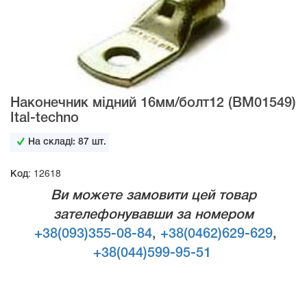
Наконечник мідний 16мм/болт12 (ВМ01549)
Ital-techno
На складі:
87
шт.
Код: 12618
Ви можете замовити цей товар
зателефонувавши за номером
+38(093)355-08-84
,
+38(0462)629-629
,
+38(044)599-95-51