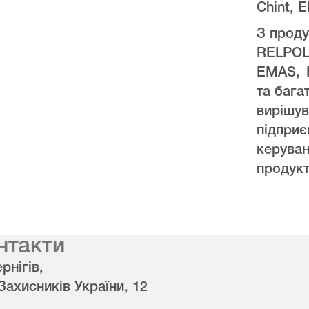
Chint, E
З проду
RELPO
EMAS, 
та бага
виріш
підпри
керува
продукт
нтакти
рнігів,
 Захисників України, 12