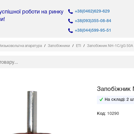
 успішної роботи на ринку
+38(0462)629-629
ни!
+38(093)355-08-84
+38(044)599-95-51
Низьковольтна апаратура
Запобіжники
ETI
Запобіжник NH-1C/gG 50A
Запобіжник 
На складі:
2
шт
Код: 10290