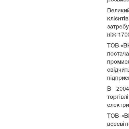
розвива
Велики
клієнт
затреб
ніж 170
ТОВ «ВК
постач
промис
свідчи
підприе
В 2004
торгів
електри
ТОВ «ВК
всесвіт