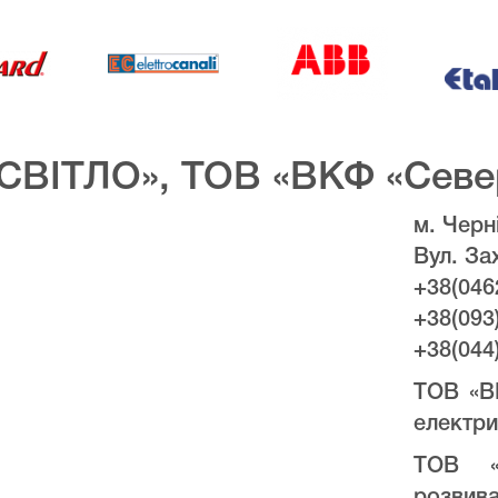
СВІТЛО», ТОВ «ВКФ «Севе
м. Черні
Вул. За
+38(046
+38(093
+38(044
ТОВ «В
електри
ТОВ «