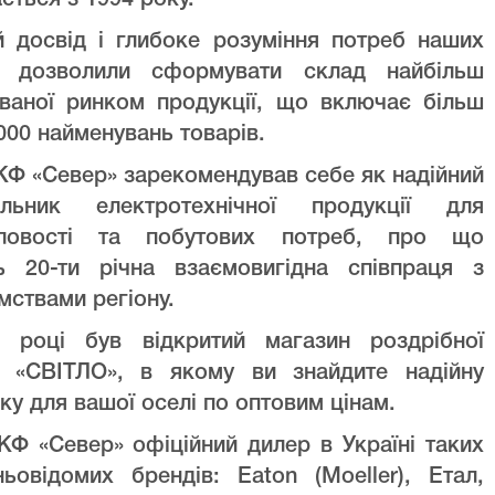
ється з 1994 року.
й досвід і глибоке розуміння потреб наших
ів дозволили сформувати склад найбільш
уваної ринком продукції, що включає більш
000 найменувань товарів.
Ф «Север» зарекомендував себе як надійний
альник електротехнічної продукції для
ловості та побутових потреб, про що
ть 20-ти річна взаємовигідна співпраця з
мствами регіону.
 році був відкритий магазин роздрібної
лі «СВІТЛО», в якому ви знайдите надійну
ку для вашої оселі по оптовим цінам.
Ф «Север» офіційний дилер в Україні таких
ньовідомих брендів: Eaton (Moeller), Етал,