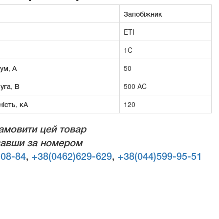
Запобіжник
ETI
1C
ум, А
50
уга, В
500 AC
ість, кА
120
амовити цей товар
авши за номером
-08-84
,
+38(0462)629-629
,
+38(044)599-95-51