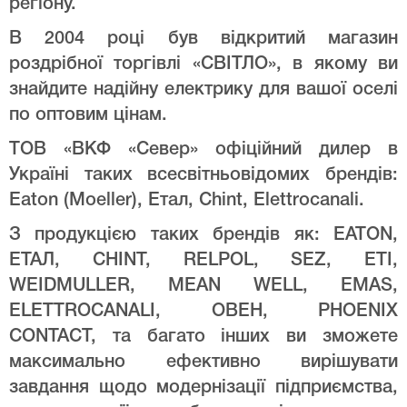
регіону.
В 2004 році був відкритий магазин
роздрібної торгівлі «СВІТЛО», в якому ви
знайдите надійну електрику для вашої оселі
по оптовим цінам.
ТОВ «ВКФ «Север» офіційний дилер в
Україні таких всесвітньовідомих брендів:
Eaton (Moeller), Етал, Chint, Elettrocanali.
З продукцією таких брендів як: EATON,
ЕТАЛ, CHINT, RELPOL, SEZ, ETI,
WEIDMULLER, MEAN WELL, EMAS,
ELETTROCANALI, ОВЕН, PHOENIX
CONTACT, та багато інших ви зможете
максимально ефективно вирішувати
завдання щодо модернізації підприємства,