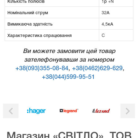
Кількість полюсів
1р +N
Номінальний струм
32А
Вимикаюча здатність
4,5кА
Характеристика спрацювання
C
Ви можете замовити цей товар
зателефонувавши за номером
+38(093)355-08-84
,
+38(0462)629-629
,
+38(044)599-95-51
Магазин «СВІТЛО», ТОВ