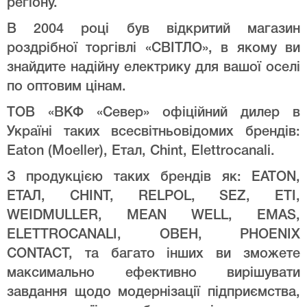
регіону.
В 2004 році був відкритий магазин
роздрібної торгівлі «СВІТЛО», в якому ви
знайдите надійну електрику для вашої оселі
по оптовим цінам.
ТОВ «ВКФ «Север» офіційний дилер в
Україні таких всесвітньовідомих брендів:
Eaton (Moeller), Етал, Chint, Elettrocanali.
З продукцією таких брендів як: EATON,
ЕТАЛ, CHINT, RELPOL, SEZ, ETI,
WEIDMULLER, MEAN WELL, EMAS,
ELETTROCANALI, ОВЕН, PHOENIX
CONTACT, та багато інших ви зможете
максимально ефективно вирішувати
завдання щодо модернізації підприємства,