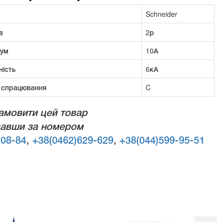
Schneider
в
2р
рум
10А
ність
6кА
 спрацювання
C
амовити цей товар
авши за номером
-08-84
,
+38(0462)629-629
,
+38(044)599-95-51