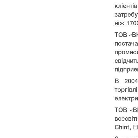
клієнт
затреб
ніж 170
ТОВ «ВК
постач
промис
свідчи
підприе
В 2004
торгів
електри
ТОВ «ВК
всесвіт
Chint, E