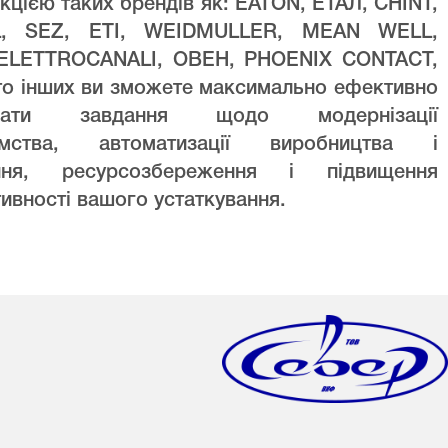
кцією таких брендів як: EATON, ЕТАЛ, CHINT,
L, SEZ, ETI, WEIDMULLER, MEAN WELL,
ELETTROCANALI, ОВЕН, PHOENIX CONTACT,
то інших ви зможете максимально ефективно
увати завдання щодо модернізації
ємства, автоматизації виробництва і
ння, ресурсозбереження і підвищення
ивності вашого устаткування.