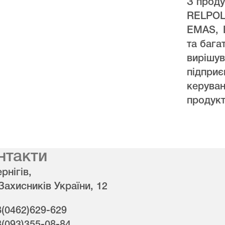
З проду
RELPO
EMAS, 
та бага
виріш
підпри
керува
продукт
нтакти
рнігів,
 Захисників України, 12
8(0462)629-629