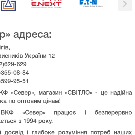
р» адреса:
гів,
хисників України 12
2)629-629
)355-08-84
)599-95-51
КФ «Север», магазин «СВІТЛО» - це надійна
ка по оптовим цінам!
ВКФ «Север» працює і безперервно
ється з 1994 року.
й досвід і глибоке розуміння потреб наших