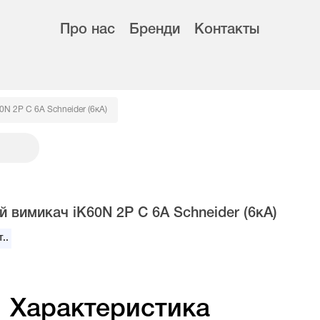
Про нас
Бренди
Контакты
N 2Р C 6А Schneider (6кА)
 вимикач iK60N 2Р C 6А Schneider (6кА)
..
Характеристика