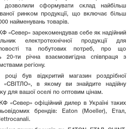
ів дозволили сформувати склад найбільш
уваної ринком продукції, що включає більш
000 найменувань товарів.
Ф «Север» зарекомендував себе як надійний
альник електротехнічної продукції для
ловості та побутових потреб, про що
ть 20-ти річна взаємовигідна співпраця з
мствами регіону.
 році був відкритий магазин роздрібної
лі «СВІТЛО», в якому ви знайдите надійну
ку для вашої оселі по оптовим цінам.
Ф «Север» офіційний дилер в Україні таких
ньовідомих брендів: Eaton (Moeller), Етал,
lettrocanali.