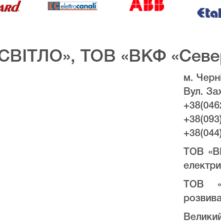
СВІТЛО», ТОВ «ВКФ «Севе
м. Черні
Вул. За
+38(046
+38(093
+38(044
ТОВ «В
електри
ТОВ «
розвива
Велики