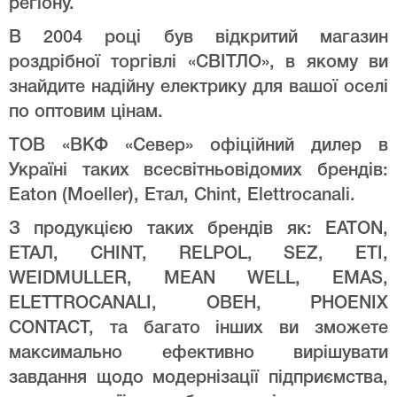
регіону.
В 2004 році був відкритий магазин
роздрібної торгівлі «СВІТЛО», в якому ви
знайдите надійну електрику для вашої оселі
по оптовим цінам.
ТОВ «ВКФ «Север» офіційний дилер в
Україні таких всесвітньовідомих брендів:
Eaton (Moeller), Етал, Chint, Elettrocanali.
З продукцією таких брендів як: EATON,
ЕТАЛ, CHINT, RELPOL, SEZ, ETI,
WEIDMULLER, MEAN WELL, EMAS,
ELETTROCANALI, ОВЕН, PHOENIX
CONTACT, та багато інших ви зможете
максимально ефективно вирішувати
завдання щодо модернізації підприємства,