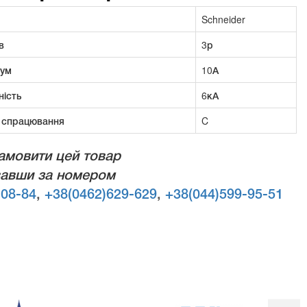
Schneider
в
3р
рум
10А
ність
6кА
 спрацювання
C
амовити цей товар
авши за номером
-08-84
,
+38(0462)629-629
,
+38(044)599-95-51