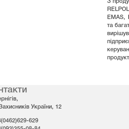
З проду
RELPO
EMAS, 
та бага
виріш
підпри
керува
продукт
нтакти
рнігів,
 Захисників України, 12
8(0462)629-629