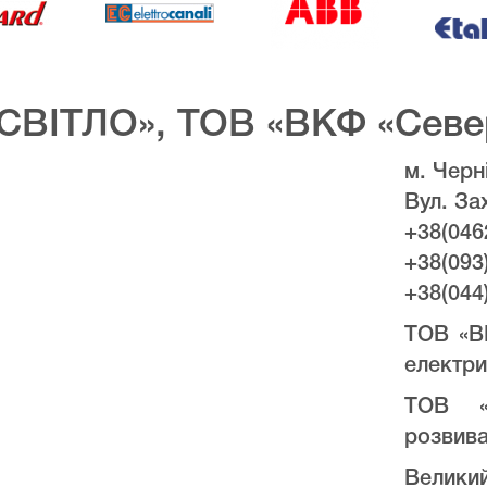
СВІТЛО», ТОВ «ВКФ «Севе
м. Черні
Вул. За
+38(046
+38(093
+38(044
ТОВ «В
електри
ТОВ «
розвива
Велики