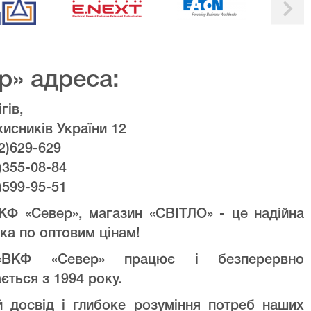
р» адреса:
гів,
хисників України 12
2)629-629
)355-08-84
)599-95-51
КФ «Север», магазин «СВІТЛО» - це надійна
ка по оптовим цінам!
ВКФ «Север» працює і безперервно
ється з 1994 року.
й досвід і глибоке розуміння потреб наших