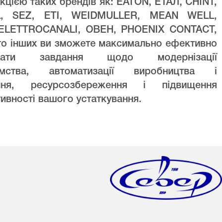
кцією таких брендів як: EATON, ЕТАЛ, CHINT,
L, SEZ, ETI, WEIDMULLER, MEAN WELL,
ELETTROCANALI, ОВЕН, PHOENIX CONTACT,
то інших ви зможете максимально ефективно
увати завдання щодо модернізації
ємства, автоматизації виробництва і
ння, ресурсозбереження і підвищення
ивності вашого устаткування.