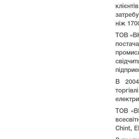
клієнт
затреб
ніж 170
ТОВ «ВК
постач
промис
свідчи
підприе
В 2004
торгів
електри
ТОВ «ВК
всесвіт
Chint, E