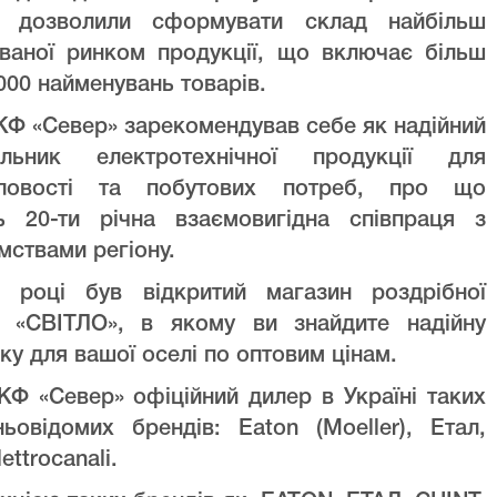
ів дозволили сформувати склад найбільш
уваної ринком продукції, що включає більш
000 найменувань товарів.
Ф «Север» зарекомендував себе як надійний
альник електротехнічної продукції для
ловості та побутових потреб, про що
ть 20-ти річна взаємовигідна співпраця з
мствами регіону.
 році був відкритий магазин роздрібної
лі «СВІТЛО», в якому ви знайдите надійну
ку для вашої оселі по оптовим цінам.
Ф «Север» офіційний дилер в Україні таких
ньовідомих брендів: Eaton (Moeller), Етал,
lettrocanali.