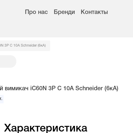
Про нас
Бренди
Контакты
N 3Р C 10А Schneider (6кА)
 вимикач iC60N 3Р C 10А Schneider (6кА)
.
Характеристика