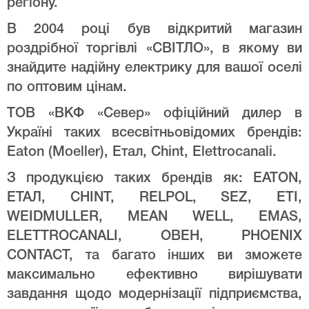
регіону.
В 2004 році був відкритий магазин
роздрібної торгівлі «СВІТЛО», в якому ви
знайдите надійну електрику для вашої оселі
по оптовим цінам.
ТОВ «ВКФ «Север» офіційний дилер в
Україні таких всесвітньовідомих брендів:
Eaton (Moeller), Етал, Chint, Elettrocanali.
З продукцією таких брендів як: EATON,
ЕТАЛ, CHINT, RELPOL, SEZ, ETI,
WEIDMULLER, MEAN WELL, EMAS,
ELETTROCANALI, ОВЕН, PHOENIX
CONTACT, та багато інших ви зможете
максимально ефективно вирішувати
завдання щодо модернізації підприємства,