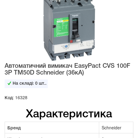
Автоматичний вимикач EasyPact CVS 100F
3P TM50D Schneider (36кА)
На складі:
0
шт..
Код: 16328
Характеристика
Бренд
Schneider