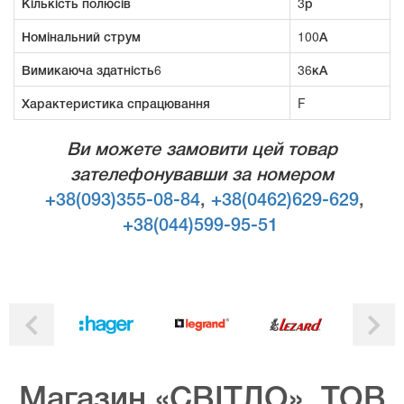
Кількість полюсів
3р
Номінальний струм
100А
Вимикаюча здатність6
36кА
Характеристика спрацювання
F
Ви можете замовити цей товар
зателефонувавши за номером
+38(093)355-08-84
,
+38(0462)629-629
,
+38(044)599-95-51
Магазин «СВІТЛО», ТОВ