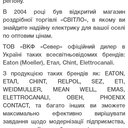
регіону.
В 2004 році був відкритий магазин
роздрібної торгівлі «СВІТЛО», в якому ви
знайдите надійну електрику для вашої оселі
по оптовим цінам.
ТОВ «ВКФ «Север» офіційний дилер в
Україні таких всесвітньовідомих брендів:
Eaton (Moeller), Етал, Chint, Elettrocanali.
З продукцією таких брендів як: EATON,
ЕТАЛ, CHINT, RELPOL, SEZ, ETI,
WEIDMULLER, MEAN WELL, EMAS,
ELETTROCANALI, ОВЕН, PHOENIX
CONTACT, та багато інших ви зможете
максимально ефективно вирішувати
завдання щодо модернізації підприємства,