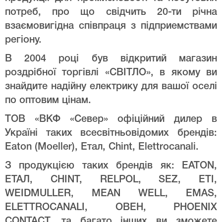
потреб, про що свідчить 20-ти річна
взаємовигідна співпраця з підприемствами
регіону.
В 2004 році був відкритий магазин
роздрібної торгівлі «СВІТЛО», в якому ви
знайдите надійну електрику для вашої оселі
по оптовим цінам.
ТОВ «ВКФ «Север» офіційний дилер в
Україні таких всесвітньовідомих брендів:
Eaton (Moeller), Етал, Chint, Elettrocanali.
З продукцією таких брендів як: EATON,
ЕТАЛ, CHINT, RELPOL, SEZ, ETI,
WEIDMULLER, MEAN WELL, EMAS,
ELETTROCANALI, ОВЕН, PHOENIX
CONTACT, та багато інших ви зможете