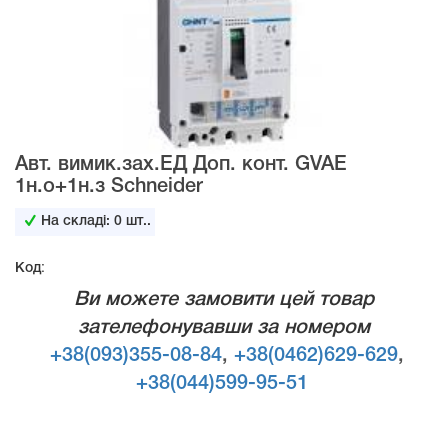
Авт. вимик.зах.ЕД Доп. конт. GVAE
1н.о+1н.з Schneider
На складі:
0
шт..
Код:
Ви можете замовити цей товар
зателефонувавши за номером
+38(093)355-08-84
,
+38(0462)629-629
,
+38(044)599-95-51