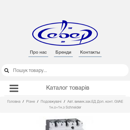
Про нас
Бренди
Контакты
Каталог товарів
Головна
Різне
Подовжувачі
Авт. вимик.зах.ЕД Доп. конт. GVAE
1н.о+1н.з Schneider