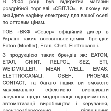
В 2004 році був відкритий магазин
роздрібної торгівлі «СВІТЛО», в якому ви
знайдите надійну електрику для вашої оселі
по оптовим цінам.
ТОВ «ВКФ «Север» офіційний дилер в
Україні таких всесвітньовідомих брендів:
Eaton (Moeller), Етал, Chint, Elettrocanali.
З продукцією таких брендів як: EATON,
ЕТАЛ, CHINT, RELPOL, SEZ, ETI,
WEIDMULLER, MEAN WELL, EMAS,
ELETTROCANALI, ОВЕН, PHOENIX
CONTACT, та багато інших ви зможете
максимально ефективно вирішувати
завдання щодо модернізації підприємства,
автоматизації виробництва і керування,
ресурсозбереження і підвищення