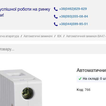
 успішної роботи на ринку
+38(0462)629-629
ни!
+38(093)355-08-84
+38(044)599-95-51
тна апаратура
Автоматичні вимикачі
IEK
Автоматичний вимикач BA47-2
Автоматичний
На складі:
0
шт
Код: 766