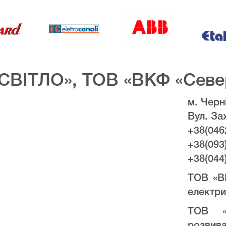
СВІТЛО», ТОВ «ВКФ «Севе
м. Черні
Вул. За
+38(046
+38(093
+38(044
ТОВ «В
електри
ТОВ «