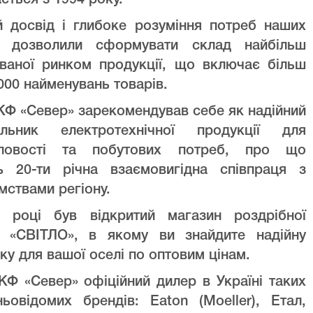
ється з 1994 року.
й досвід і глибоке розуміння потреб наших
ів дозволили сформувати склад найбільш
уваної ринком продукції, що включає більш
000 найменувань товарів.
Ф «Север» зарекомендував себе як надійний
альник електротехнічної продукції для
ловості та побутових потреб, про що
ть 20-ти річна взаємовигідна співпраця з
мствами регіону.
 році був відкритий магазин роздрібної
лі «СВІТЛО», в якому ви знайдите надійну
ку для вашої оселі по оптовим цінам.
Ф «Север» офіційний дилер в Україні таких
ньовідомих брендів: Eaton (Moeller), Етал,