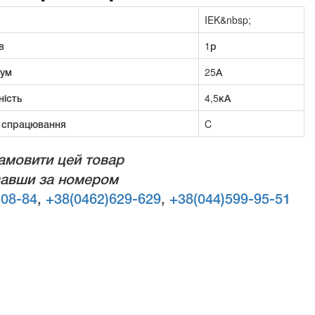
IEK&nbsp;
в
1р
рум
25А
ність
4,5кА
 спрацювання
C
амовити цей товар
авши за номером
-08-84
,
+38(0462)629-629
,
+38(044)599-95-51