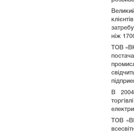
розвива
Велики
клієнт
затреб
ніж 170
ТОВ «ВК
постач
промис
свідчи
підприе
В 2004
торгів
електри
ТОВ «ВК
всесвіт