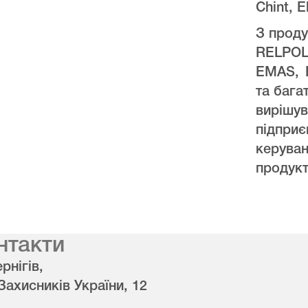
Chint, E
З проду
RELPO
EMAS, 
та бага
виріш
підпри
керува
продукт
нтакти
рнігів,
 Захисників України, 12