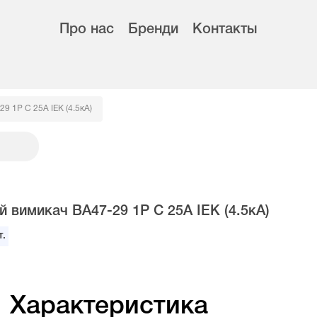
Про нас
Бренди
Контакты
9 1Р С 25А IEK (4.5кА)
 вимикач BA47-29 1Р С 25А IEK (4.5кА)
.
Характеристика