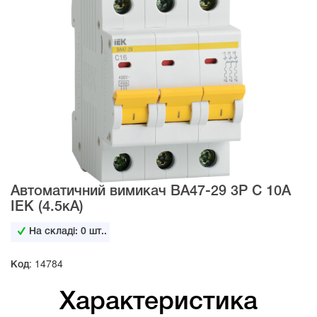
Автоматичний вимикач BA47-29 3Р С 10А
IEK (4.5кА)
На складі:
0
шт..
Код: 14784
Характеристика