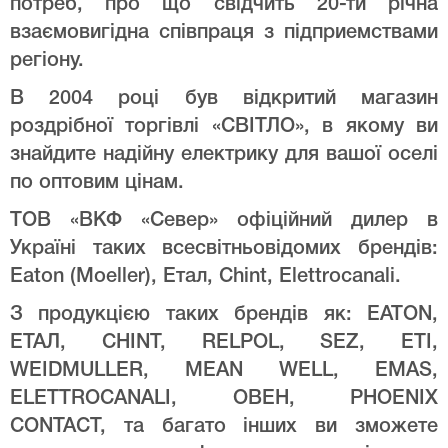
потреб, про що свідчить 20-ти річна
взаємовигідна співпраця з підприемствами
регіону.
В 2004 році був відкритий магазин
роздрібної торгівлі «СВІТЛО», в якому ви
знайдите надійну електрику для вашої оселі
по оптовим цінам.
ТОВ «ВКФ «Север» офіційний дилер в
Україні таких всесвітньовідомих брендів:
Eaton (Moeller), Етал, Chint, Elettrocanali.
З продукцією таких брендів як: EATON,
ЕТАЛ, CHINT, RELPOL, SEZ, ETI,
WEIDMULLER, MEAN WELL, EMAS,
ELETTROCANALI, ОВЕН, PHOENIX
CONTACT, та багато інших ви зможете