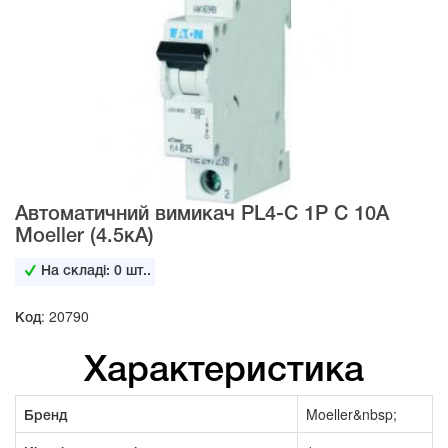
Автоматичний вимикач PL4-C 1Р C 10А
Moeller (4.5кА)
На складі:
0
шт..
Код: 20790
Характеристика
Бренд
Moeller&nbsp;