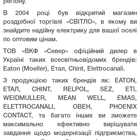
регіону.
В 2004 році був відкритий магазин
роздрібної торгівлі «СВІТЛО», в якому ви
знайдите надійну електрику для вашої оселі
по оптовим цінам.
ТОВ «ВКФ «Север» офіційний дилер в
Україні таких всесвітньовідомих брендів:
Eaton (Moeller), Етал, Chint, Elettrocanali.
З продукцією таких брендів як: EATON,
ЕТАЛ, CHINT, RELPOL, SEZ, ETI,
WEIDMULLER, MEAN WELL, EMAS,
ELETTROCANALI, ОВЕН, PHOENIX
CONTACT, та багато інших ви зможете
максимально ефективно вирішувати
завдання щодо модернізації підприємства,