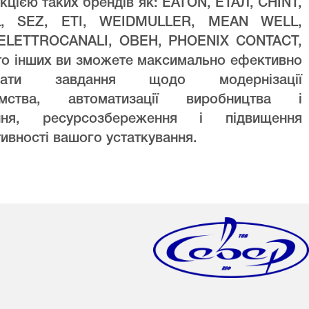
кцією таких брендів як: EATON, ЕТАЛ, CHINT,
L, SEZ, ETI, WEIDMULLER, MEAN WELL,
ELETTROCANALI, ОВЕН, PHOENIX CONTACT,
то інших ви зможете максимально ефективно
увати завдання щодо модернізації
ємства, автоматизації виробництва і
ння, ресурсозбереження і підвищення
ивності вашого устаткування.