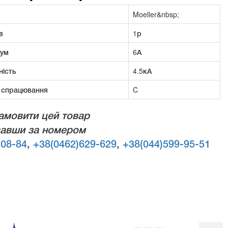
Moeller&nbsp;
в
1р
рум
6А
ність
4.5кА
 спрацювання
C
амовити цей товар
авши за номером
-08-84
,
+38(0462)629-629
,
+38(044)599-95-51