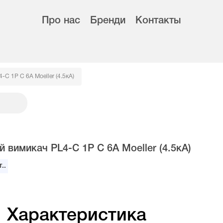
Про нас
Бренди
Контакты
C 1Р C 6А Moeller (4.5кА)
 вимикач PL4-C 1Р C 6А Moeller (4.5кА)
..
Характеристика