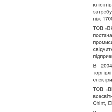
клієнт
затреб
ніж 170
ТОВ «ВК
постач
промис
свідчи
підприе
В 2004
торгів
електри
ТОВ «ВК
всесвіт
Chint, E