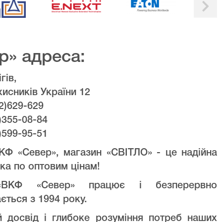
р» адреса:
гів,
хисників України 12
2)629-629
)355-08-84
)599-95-51
КФ «Север», магазин «СВІТЛО» - це надійна
ка по оптовим цінам!
ВКФ «Север» працює і безперервно
ється з 1994 року.
й досвід і глибоке розуміння потреб наших