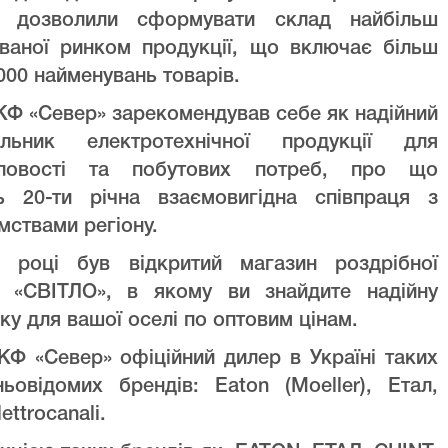
ів дозволили сформувати склад найбільш
уваної ринком продукції, що включає більш
000 найменувань товарів.
Ф «Север» зарекомендував себе як надійний
альник електротехнічної продукції для
ловості та побутових потреб, про що
ть 20-ти річна взаємовигідна співпраця з
мствами регіону.
 році був відкритий магазин роздрібної
лі «СВІТЛО», в якому ви знайдите надійну
ку для вашої оселі по оптовим цінам.
Ф «Север» офіційний дилер в Україні таких
ньовідомих брендів: Eaton (Moeller), Етал,
lettrocanali.