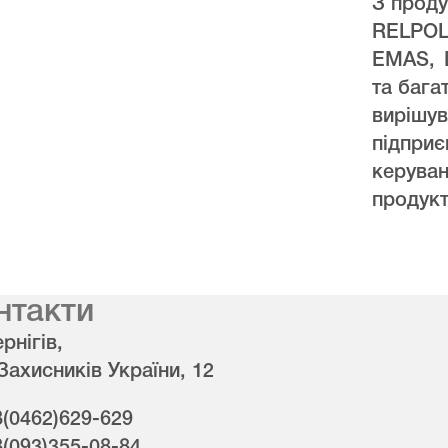
З проду
RELPO
EMAS, 
та бага
виріш
підпри
керува
продукт
нтакти
рнігів,
 Захисників України, 12
8(0462)629-629