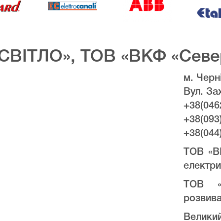
СВІТЛО», ТОВ «ВКФ «Севе
м. Черні
Вул. За
+38(046
+38(093
+38(044
ТОВ «В
електри
ТОВ «
розвива
Велики