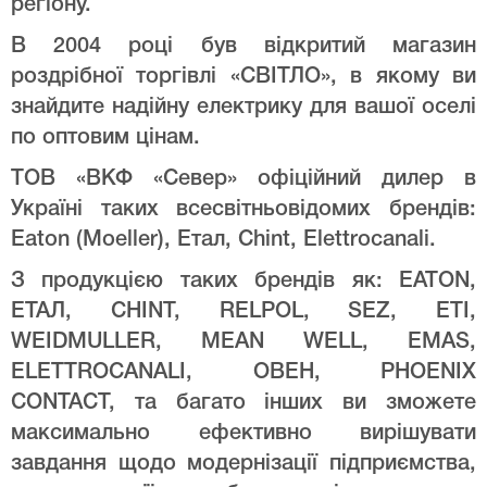
регіону.
В 2004 році був відкритий магазин
роздрібної торгівлі «СВІТЛО», в якому ви
знайдите надійну електрику для вашої оселі
по оптовим цінам.
ТОВ «ВКФ «Север» офіційний дилер в
Україні таких всесвітньовідомих брендів:
Eaton (Moeller), Етал, Chint, Elettrocanali.
З продукцією таких брендів як: EATON,
ЕТАЛ, CHINT, RELPOL, SEZ, ETI,
WEIDMULLER, MEAN WELL, EMAS,
ELETTROCANALI, ОВЕН, PHOENIX
CONTACT, та багато інших ви зможете
максимально ефективно вирішувати
завдання щодо модернізації підприємства,