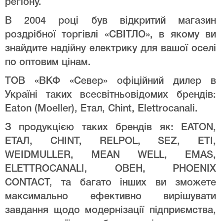
регіону.
В 2004 році був відкритий магазин
роздрібної торгівлі «СВІТЛО», в якому ви
знайдите надійну електрику для вашої оселі
по оптовим цінам.
ТОВ «ВКФ «Север» офіційний дилер в
Україні таких всесвітньовідомих брендів:
Eaton (Moeller), Етал, Chint, Elettrocanali.
З продукцією таких брендів як: EATON,
ЕТАЛ, CHINT, RELPOL, SEZ, ETI,
WEIDMULLER, MEAN WELL, EMAS,
ELETTROCANALI, ОВЕН, PHOENIX
CONTACT, та багато інших ви зможете
максимально ефективно вирішувати
завдання щодо модернізації підприємства,