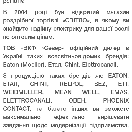
регіону.
В 2004 році був відкритий магазин
роздрібної торгівлі «СВІТЛО», в якому ви
знайдите надійну електрику для вашої оселі
по оптовим цінам.
ТОВ «ВКФ «Север» офіційний дилер в
Україні таких всесвітньовідомих брендів:
Eaton (Moeller), Етал, Chint, Elettrocanali.
З продукцією таких брендів як: EATON,
ЕТАЛ, CHINT, RELPOL, SEZ, ETI,
WEIDMULLER, MEAN WELL, EMAS,
ELETTROCANALI, ОВЕН, PHOENIX
CONTACT, та багато інших ви зможете
максимально ефективно вирішувати
завдання щодо модернізації підприємства,