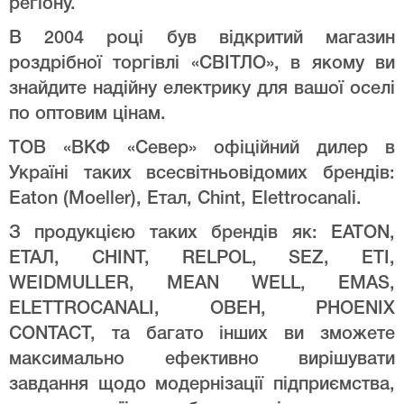
регіону.
В 2004 році був відкритий магазин
роздрібної торгівлі «СВІТЛО», в якому ви
знайдите надійну електрику для вашої оселі
по оптовим цінам.
ТОВ «ВКФ «Север» офіційний дилер в
Україні таких всесвітньовідомих брендів:
Eaton (Moeller), Етал, Chint, Elettrocanali.
З продукцією таких брендів як: EATON,
ЕТАЛ, CHINT, RELPOL, SEZ, ETI,
WEIDMULLER, MEAN WELL, EMAS,
ELETTROCANALI, ОВЕН, PHOENIX
CONTACT, та багато інших ви зможете
максимально ефективно вирішувати
завдання щодо модернізації підприємства,