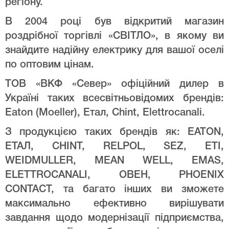
регіону.
В 2004 році був відкритий магазин
роздрібної торгівлі «СВІТЛО», в якому ви
знайдите надійну електрику для вашої оселі
по оптовим цінам.
ТОВ «ВКФ «Север» офіційний дилер в
Україні таких всесвітньовідомих брендів:
Eaton (Moeller), Етал, Chint, Elettrocanali.
З продукцією таких брендів як: EATON,
ЕТАЛ, CHINT, RELPOL, SEZ, ETI,
WEIDMULLER, MEAN WELL, EMAS,
ELETTROCANALI, ОВЕН, PHOENIX
CONTACT, та багато інших ви зможете
максимально ефективно вирішувати
завдання щодо модернізації підприємства,