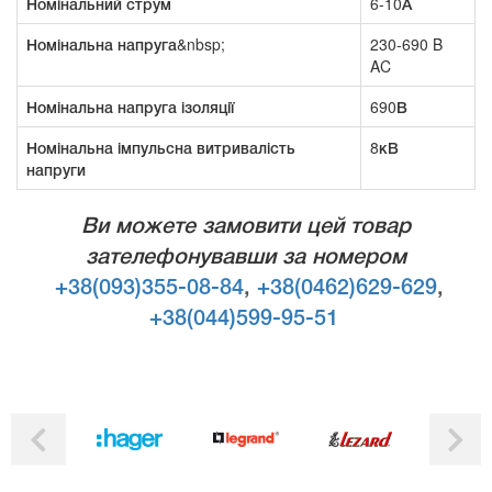
Номінальний струм
6-10А
Номінальна напруга&nbsp;
230-690 B
AC
Номінальна напруга ізоляції
690В
Номінальна імпульсна витривалість
8кВ
напруги
Ви можете замовити цей товар
зателефонувавши за номером
+38(093)355-08-84
,
+38(0462)629-629
,
+38(044)599-95-51