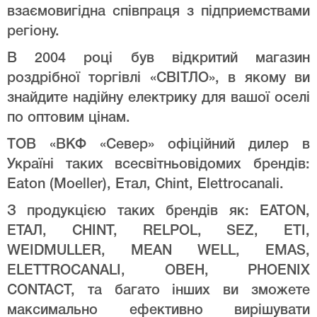
взаємовигідна співпраця з підприемствами
регіону.
В 2004 році був відкритий магазин
роздрібної торгівлі «СВІТЛО», в якому ви
знайдите надійну електрику для вашої оселі
по оптовим цінам.
ТОВ «ВКФ «Север» офіційний дилер в
Україні таких всесвітньовідомих брендів:
Eaton (Moeller), Етал, Chint, Elettrocanali.
З продукцією таких брендів як: EATON,
ЕТАЛ, CHINT, RELPOL, SEZ, ETI,
WEIDMULLER, MEAN WELL, EMAS,
ELETTROCANALI, ОВЕН, PHOENIX
CONTACT, та багато інших ви зможете
максимально ефективно вирішувати