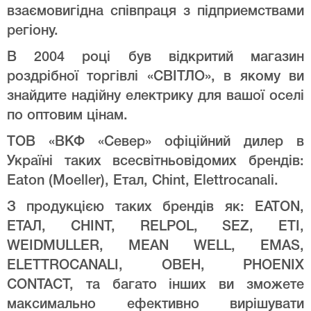
взаємовигідна співпраця з підприемствами
регіону.
В 2004 році був відкритий магазин
роздрібної торгівлі «СВІТЛО», в якому ви
знайдите надійну електрику для вашої оселі
по оптовим цінам.
ТОВ «ВКФ «Север» офіційний дилер в
Україні таких всесвітньовідомих брендів:
Eaton (Moeller), Етал, Chint, Elettrocanali.
З продукцією таких брендів як: EATON,
ЕТАЛ, CHINT, RELPOL, SEZ, ETI,
WEIDMULLER, MEAN WELL, EMAS,
ELETTROCANALI, ОВЕН, PHOENIX
CONTACT, та багато інших ви зможете
максимально ефективно вирішувати