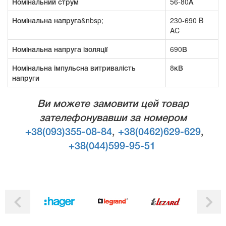
Номінальний струм
56-80А
Номінальна напруга&nbsp;
230-690 B
AC
Номінальна напруга ізоляції
690В
Номінальна імпульсна витривалість
8кВ
напруги
Ви можете замовити цей товар
зателефонувавши за номером
+38(093)355-08-84
,
+38(0462)629-629
,
+38(044)599-95-51