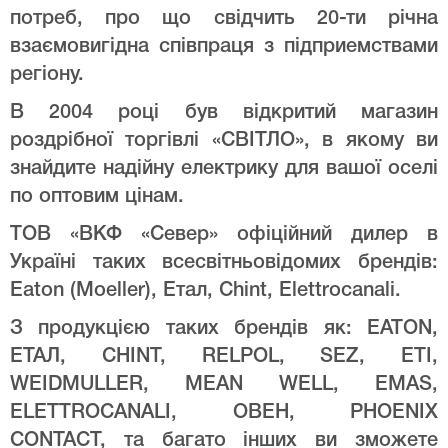
потреб, про що свідчить 20-ти річна
взаємовигідна співпраця з підприемствами
регіону.
В 2004 році був відкритий магазин
роздрібної торгівлі «СВІТЛО», в якому ви
знайдите надійну електрику для вашої оселі
по оптовим цінам.
ТОВ «ВКФ «Север» офіційний дилер в
Україні таких всесвітньовідомих брендів:
Eaton (Moeller), Етал, Chint, Elettrocanali.
З продукцією таких брендів як: EATON,
ЕТАЛ, CHINT, RELPOL, SEZ, ETI,
WEIDMULLER, MEAN WELL, EMAS,
ELETTROCANALI, ОВЕН, PHOENIX
CONTACT, та багато інших ви зможете