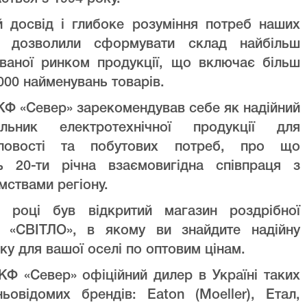
й досвід і глибоке розуміння потреб наших
ів дозволили сформувати склад найбільш
уваної ринком продукції, що включає більш
000 найменувань товарів.
Ф «Север» зарекомендував себе як надійний
альник електротехнічної продукції для
ловості та побутових потреб, про що
ть 20-ти річна взаємовигідна співпраця з
мствами регіону.
 році був відкритий магазин роздрібної
лі «СВІТЛО», в якому ви знайдите надійну
ку для вашої оселі по оптовим цінам.
Ф «Север» офіційний дилер в Україні таких
ньовідомих брендів: Eaton (Moeller), Етал,