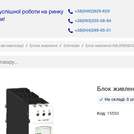
 успішної роботи на ринку
+38(0462)629-629
ни!
+38(093)355-08-84
+38(044)599-95-51
автоматизації
Блоки живлення
Schneider
Блок живлення ABL8REM2403
Блок живлен
На складі:
0
шт
Код: 15550