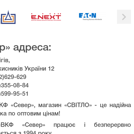
р» адреса:
гів,
хисників України 12
2)629-629
)355-08-84
)599-95-51
КФ «Север», магазин «СВІТЛО» - це надійна
ка по оптовим цінам!
ВКФ «Север» працює і безперервно
ється з 1994 року.