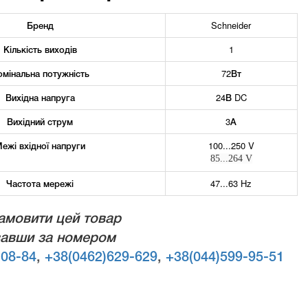
Бренд
Schneider
Кількість виходів
1
омінальна потужність
72Вт
Вихідна напруга
24В DC
Вихідний струм
3А
ежі вхідної напруги
100...250 V
85...264 V
Частота мережі
47...63 Hz
амовити цей товар
авши за номером
-08-84
,
+38(0462)629-629
,
+38(044)599-95-51