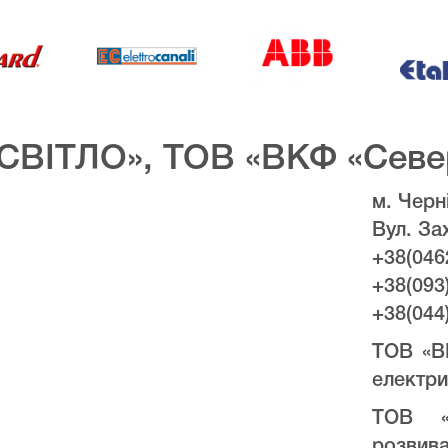
СВІТЛО», ТОВ «ВКФ «Севе
м. Черні
Вул. За
+38(046
+38(093
+38(044
ТОВ «В
електри
ТОВ «
розвива