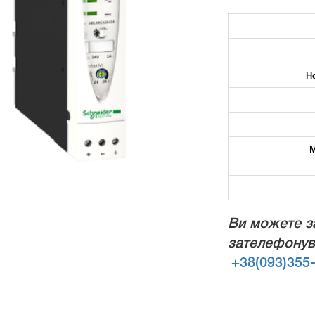
Н
М
Ви можете з
зателефонув
+38(093)355