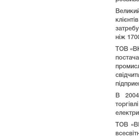
Велики
клієнт
затреб
ніж 170
ТОВ «ВК
постач
промис
свідчи
підприе
В 2004
торгів
електри
ТОВ «ВК
всесвіт