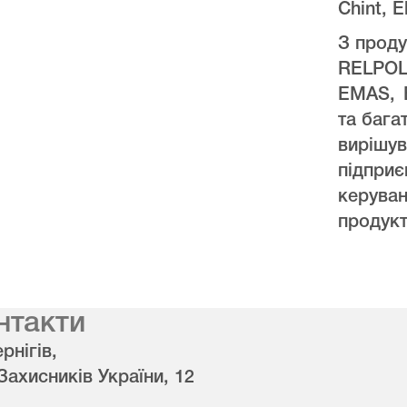
Chint, E
З проду
RELPO
EMAS, 
та бага
виріш
підпри
керува
продукт
нтакти
рнігів,
 Захисників України, 12