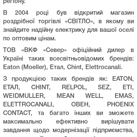
регіону.
В 2004 році був відкритий магазин
роздрібної торгівлі «СВІТЛО», в якому ви
знайдите надійну електрику для вашої оселі
по оптовим цінам.
ТОВ «ВКФ «Север» офіційний дилер в
Україні таких всесвітньовідомих брендів:
Eaton (Moeller), Етал, Chint, Elettrocanali.
З продукцією таких брендів як: EATON,
ЕТАЛ, CHINT, RELPOL, SEZ, ETI,
WEIDMULLER, MEAN WELL, EMAS,
ELETTROCANALI, ОВЕН, PHOENIX
CONTACT, та багато інших ви зможете
максимально ефективно вирішувати
завдання щодо модернізації підприємства,