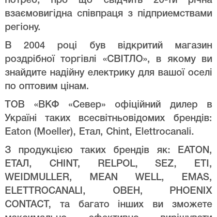
потреб, про що свідчить 20-ти річна
взаємовигідна співпраця з підприемствами
регіону.
В 2004 році був відкритий магазин
роздрібної торгівлі «СВІТЛО», в якому ви
знайдите надійну електрику для вашої оселі
по оптовим цінам.
ТОВ «ВКФ «Север» офіційний дилер в
Україні таких всесвітньовідомих брендів:
Eaton (Moeller), Етал, Chint, Elettrocanali.
З продукцією таких брендів як: EATON,
ЕТАЛ, CHINT, RELPOL, SEZ, ETI,
WEIDMULLER, MEAN WELL, EMAS,
ELETTROCANALI, ОВЕН, PHOENIX
CONTACT, та багато інших ви зможете