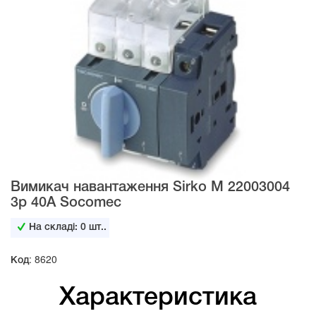
Вимикач навантаження Sirko M 22003004
3р 40А Socomec
На складі:
0
шт..
Код: 8620
Характеристика