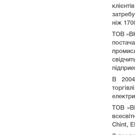
клієнт
затреб
ніж 170
ТОВ «ВК
постач
промис
свідчи
підприе
В 2004
торгів
електри
ТОВ «ВК
всесвіт
Chint, E