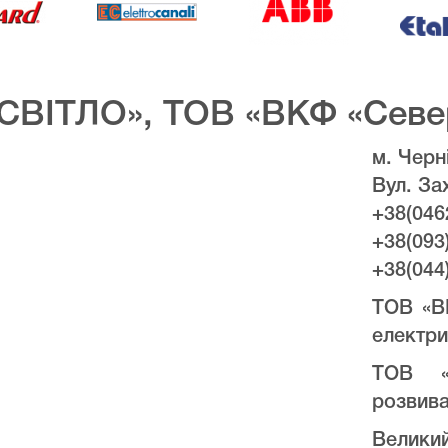
СВІТЛО», ТОВ «ВКФ «Севе
м. Черні
Вул. За
+38(046
+38(093
+38(044
ТОВ «В
електри
ТОВ «
розвива
Велики