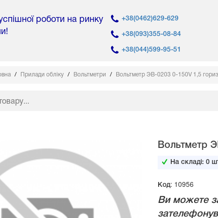
 успішної роботи на ринку
+38(0462)629-629
ни!
+38(093)355-08-84
+38(044)599-95-51
овна
Прилади обліку
Вольтметри
Вольтметр ЭВ-0203 0-150V 1,5 гориз
Вольтметр ЭВ
На складі:
0
шт
Код: 10956
Ви можете з
зателефонув