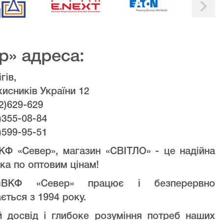
р» адреса:
гів,
хисників України 12
2)629-629
)355-08-84
)599-95-51
КФ «Север», магазин «СВІТЛО» - це надійна
ка по оптовим цінам!
ВКФ «Север» працює і безперервно
ється з 1994 року.
й досвід і глибоке розуміння потреб наших