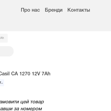
Про нас
Бренди
Контакты
7Ah
asil CA 1270 12V 7Ah
..
амовити цей товар
авши за номером