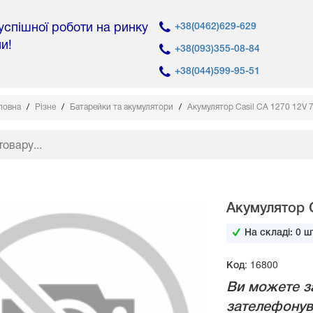
 успішної роботи на ринку
+38(0462)629-629
ни!
+38(093)355-08-84
+38(044)599-95-51
ловна
Різне
Батарейки та акумулятори
Акумулятор Casil CA 1270 12V 
Акумулятор C
На складі:
0
шт
Код: 16800
Ви можете з
зателефонув