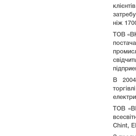
клієнт
затреб
ніж 170
ТОВ «ВК
постач
промис
свідчи
підприе
В 2004
торгів
електри
ТОВ «ВК
всесвіт
Chint, E