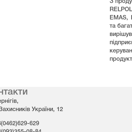
З проду
RELPO
EMAS, 
та бага
виріш
підпри
керува
продукт
нтакти
рнігів,
 Захисників України, 12
8(0462)629-629