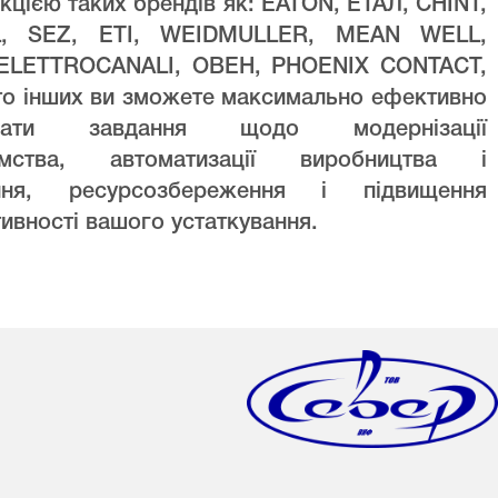
кцією таких брендів як: EATON, ЕТАЛ, CHINT,
L, SEZ, ETI, WEIDMULLER, MEAN WELL,
ELETTROCANALI, ОВЕН, PHOENIX CONTACT,
то інших ви зможете максимально ефективно
увати завдання щодо модернізації
ємства, автоматизації виробництва і
ння, ресурсозбереження і підвищення
ивності вашого устаткування.