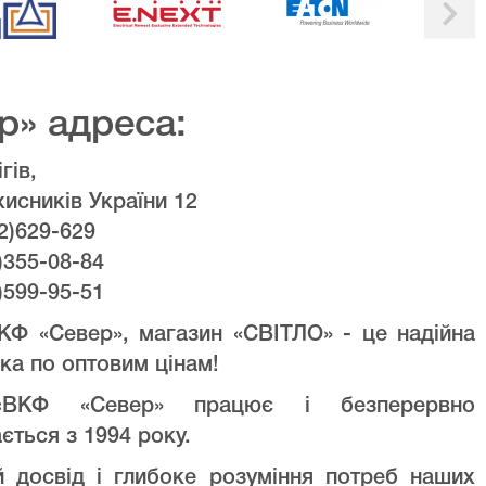
р» адреса:
гів,
хисників України 12
2)629-629
)355-08-84
)599-95-51
КФ «Север», магазин «СВІТЛО» - це надійна
ка по оптовим цінам!
ВКФ «Север» працює і безперервно
ється з 1994 року.
й досвід і глибоке розуміння потреб наших