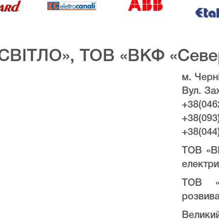
СВІТЛО», ТОВ «ВКФ «Севе
м. Черні
Вул. За
+38(046
+38(093
+38(044
ТОВ «В
електри
ТОВ «
розвива
Велики