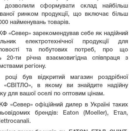
ів дозволили сформувати склад найбільш
уваної ринком продукції, що включає більш
000 найменувань товарів.
Ф «Север» зарекомендував себе як надійний
альник електротехнічної продукції для
ловості та побутових потреб, про що
ть 20-ти річна взаємовигідна співпраця з
мствами регіону.
 році був відкритий магазин роздрібної
лі «СВІТЛО», в якому ви знайдите надійну
ку для вашої оселі по оптовим цінам.
Ф «Север» офіційний дилер в Україні таких
ньовідомих брендів: Eaton (Moeller), Етал,
lettrocanali.