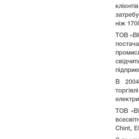
клієнт
затреб
ніж 170
ТОВ «ВК
постач
промис
свідчи
підприе
В 2004
торгів
електри
ТОВ «ВК
всесвіт
Chint, E