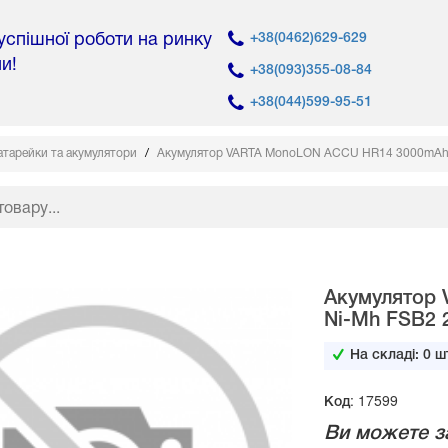
 успішної роботи на ринку
+38(0462)629-629
ни!
+38(093)355-08-84
+38(044)599-95-51
атарейки та акумулятори
Акумулятор VARTA MonoLON ACCU HR14 3000mAh 
Акумулятор
Ni-Mh FSB2 
На складі:
0
шт
Код: 17599
Ви можете з