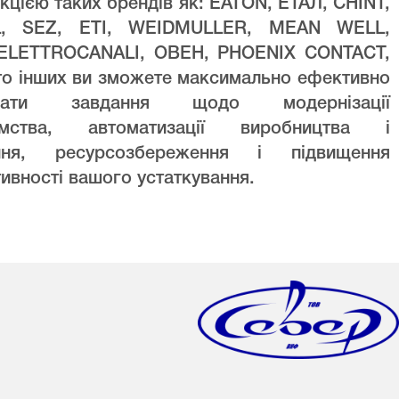
кцією таких брендів як: EATON, ЕТАЛ, CHINT,
L, SEZ, ETI, WEIDMULLER, MEAN WELL,
ELETTROCANALI, ОВЕН, PHOENIX CONTACT,
то інших ви зможете максимально ефективно
увати завдання щодо модернізації
ємства, автоматизації виробництва і
ння, ресурсозбереження і підвищення
ивності вашого устаткування.