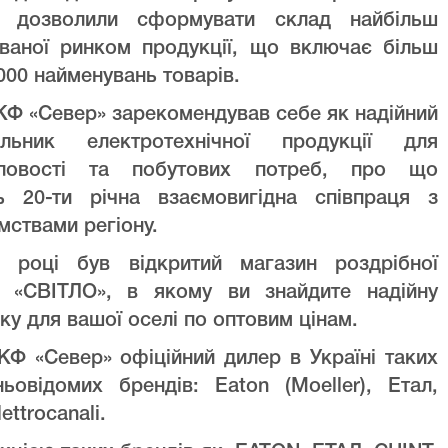
ів дозволили сформувати склад найбільш
уваної ринком продукції, що включає більш
000 найменувань товарів.
Ф «Север» зарекомендував себе як надійний
альник електротехнічної продукції для
ловості та побутових потреб, про що
ть 20-ти річна взаємовигідна співпраця з
мствами регіону.
 році був відкритий магазин роздрібної
лі «СВІТЛО», в якому ви знайдите надійну
ку для вашої оселі по оптовим цінам.
Ф «Север» офіційний дилер в Україні таких
ньовідомих брендів: Eaton (Moeller), Етал,
lettrocanali.