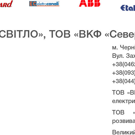
СВІТЛО», ТОВ «ВКФ «Севе
м. Черні
Вул. За
+38(046
+38(093
+38(044
ТОВ «В
електри
ТОВ «
розвива
Велики