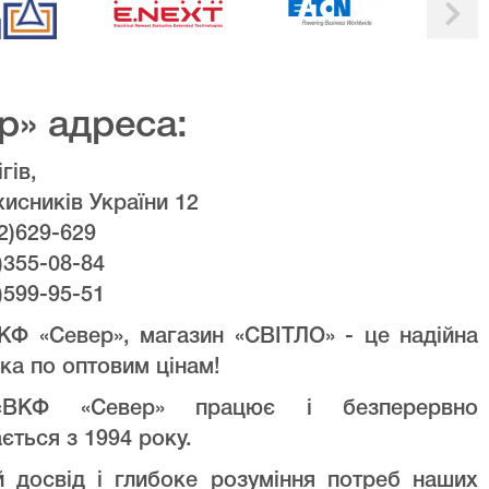
р» адреса:
гів,
хисників України 12
2)629-629
)355-08-84
)599-95-51
КФ «Север», магазин «СВІТЛО» - це надійна
ка по оптовим цінам!
ВКФ «Север» працює і безперервно
ється з 1994 року.
й досвід і глибоке розуміння потреб наших