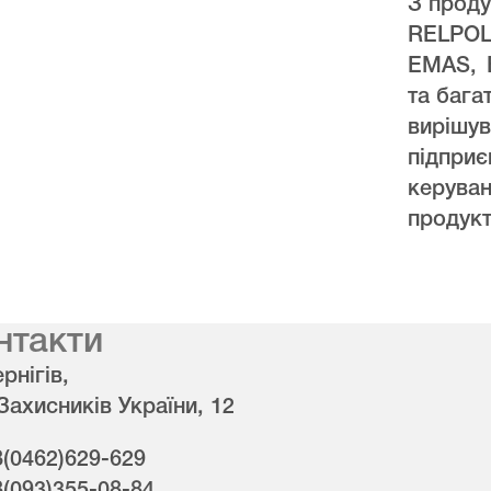
З проду
RELPO
EMAS, 
та бага
виріш
підпри
керува
продукт
нтакти
рнігів,
 Захисників України, 12
8(0462)629-629