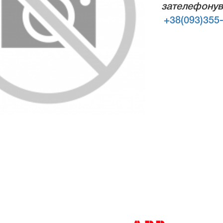
зателефонув
+38(093)355