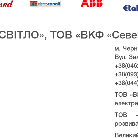
СВІТЛО», ТОВ «ВКФ «Севе
м. Черні
Вул. За
+38(046
+38(093
+38(044
ТОВ «В
електри
ТОВ «
розвива
Велики