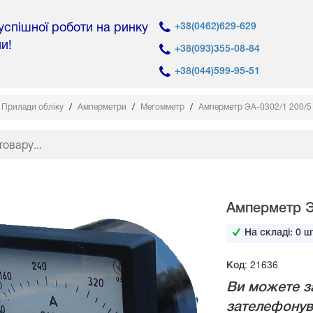
 успішної роботи на ринку
+38(0462)629-629
ни!
+38(093)355-08-84
+38(044)599-95-51
Прилади обліку
Амперметри
Мегомметр
Амперметр ЭА-0302/1 200/5
Амперметр Э
На складі:
0
шт
Код: 21636
Ви можете з
зателефонув