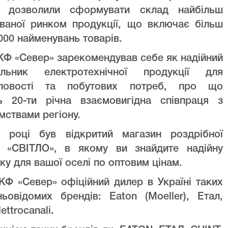
ів дозволили сформувати склад найбільш
уваної ринком продукції, що включає більш
000 найменувань товарів.
Ф «Север» зарекомендував себе як надійний
альник електротехнічної продукції для
ловості та побутових потреб, про що
ть 20-ти річна взаємовигідна співпраця з
мствами регіону.
 році був відкритий магазин роздрібної
лі «СВІТЛО», в якому ви знайдите надійну
ку для вашої оселі по оптовим цінам.
Ф «Север» офіційний дилер в Україні таких
ньовідомих брендів: Eaton (Moeller), Етал,
lettrocanali.