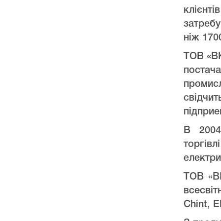
клієнт
затреб
ніж 170
ТОВ «ВК
постач
промис
свідчи
підприе
В 2004
торгів
електри
ТОВ «ВК
всесвіт
Chint, E