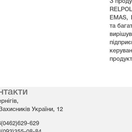
З проду
RELPO
EMAS, 
та бага
виріш
підпри
керува
продукт
нтакти
рнігів,
 Захисників України, 12
8(0462)629-629