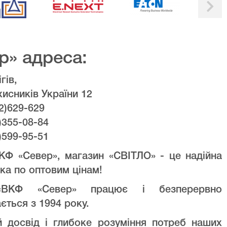
р» адреса:
гів,
хисників України 12
2)629-629
)355-08-84
)599-95-51
КФ «Север», магазин «СВІТЛО» - це надійна
ка по оптовим цінам!
ВКФ «Север» працює і безперервно
ється з 1994 року.
й досвід і глибоке розуміння потреб наших