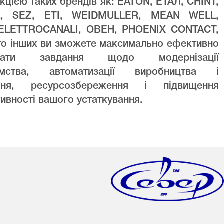
кцією таких брендів як: EATON, ЕТАЛ, CHINT,
L, SEZ, ETI, WEIDMULLER, MEAN WELL,
ELETTROCANALI, ОВЕН, PHOENIX CONTACT,
то інших ви зможете максимально ефективно
увати завдання щодо модернізації
ємства, автоматизації виробництва і
ння, ресурсозбереження і підвищення
ивності вашого устаткування.